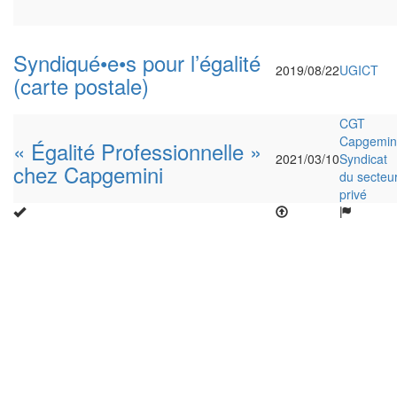
Syndiqué•e•s pour l’égalité
2019/08/22
UGICT
(carte postale)
CGT
Capgemin
« Égalité Professionnelle »
2021/03/10
Syndicat
chez Capgemini
du secteu
privé
Enquête nationale sur le Télét
Un an après, on fait le bilan...