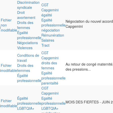
Discrimination
CGT
syndicale
Capgemini
Droit
égalité
avortement
Fichier
Egalité
Négociation du nouvel accord
Droits des
non
professionnelle
Capgemini
i
femmes
modifiable
négociation
Égalité
Rémunération
professionnelle
Salaires
Négociations
Tract
Violences
CGT
Conditions de
Capgemini
travail
droits des
Au retour de congé maternité,
Fichier
Droits des
femmes
des pressions...
i
modifiable
femmes
Egalité
Égalité
professionnelle
professionnelle
parentalité
CGT
Capgemini
Égalité
Egalité
Fichier
MOIS DES FIERTES - JUIN 20
professionnelle
professionnelle
i
modifiable
LGBTQIA+
LGBTQIA+