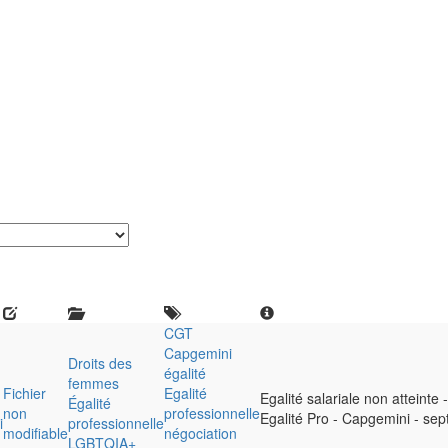
CGT
Capgemini
Droits des
égalité
femmes
Fichier
Egalité
Egalité salariale non atteinte
Égalité
non
professionnelle
Egalité Pro - Capgemini - se
i
professionnelle
modifiable
négociation
LGBTQIA+