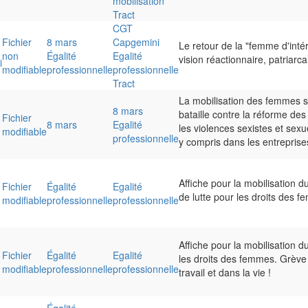
mobilisation
Tract
CGT
Fichier
8 mars
Capgemini
Le retour de la "femme d'intér
non
Égalité
Egalité
vision réactionnaire, patriarca
i
modifiable
professionnelle
professionnelle
Tract
La mobilisation des femmes s’a
8 mars
bataille contre la réforme des 
Fichier
8 mars
Egalité
les violences sexistes et sexuel
modifiable
professionnelle
y compris dans les entreprises
Affiche pour la mobilisation d
Fichier
Égalité
Egalité
de lutte pour les droits des 
modifiable
professionnelle
professionnelle
Affiche pour la mobilisation d
Fichier
Égalité
Egalité
les droits des femmes. Grève
modifiable
professionnelle
professionnelle
travail et dans la vie !