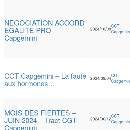
NEGOCIATION ACCORD
CGT
EGALITE PRO –
2024/10/08
Capgemin
Capgemini
CGT Capgemini – La faute
CGT
2024/09/04
aux hormones…
Capgemin
MOIS DES FIERTES –
CGT
JUIN 2024 – Tract CGT
2024/06/12
Capgemin
Capgemini