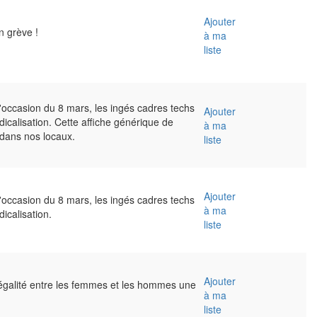
Ajouter
n grève !
à ma
liste
l'occasion du 8 mars, les ingés cadres techs
Ajouter
dicalisation. Cette affiche générique de
à ma
 dans nos locaux.
liste
Ajouter
l'occasion du 8 mars, les ingés cadres techs
à ma
icalisation.
liste
Ajouter
l'égalité entre les femmes et les hommes une
à ma
liste