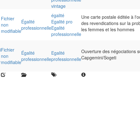
vintage
égalité
Une carte postale éditée à l'o
Fichier
Égalité
Egalité pro
des revendications sur la prob
non
professionnelle
Egalité
les femmes et les hommes
modifiable
professionnelle
i
Fichier
Ouverture des négociations su
Égalité
Egalité
non
Capgemini/Sogeti
professionnelle
professionnelle
r
modifiable
Close
this
module
ravail 💻