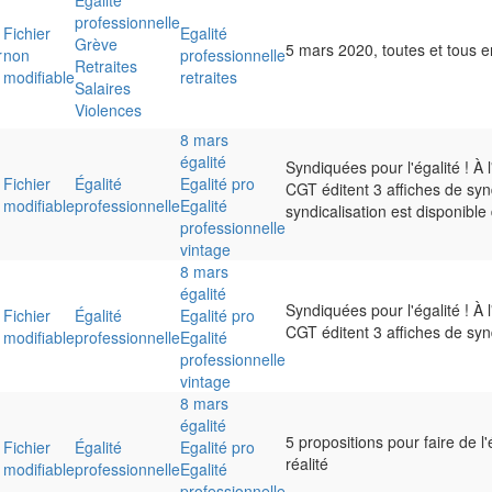
Égalité
professionnelle
Fichier
Egalité
Grève
5 mars 2020, toutes et tous e
r
non
professionnelle
Retraites
modifiable
retraites
Salaires
Violences
8 mars
égalité
Syndiquées pour l'égalité ! À 
Fichier
Égalité
Egalité pro
CGT éditent 3 affiches de syn
modifiable
professionnelle
Egalité
syndicalisation est disponible
professionnelle
vintage
8 mars
égalité
Syndiquées pour l'égalité ! À 
Fichier
Égalité
Egalité pro
CGT éditent 3 affiches de synd
modifiable
professionnelle
Egalité
professionnelle
vintage
8 mars
égalité
5 propositions pour faire de 
Fichier
Égalité
Egalité pro
réalité
modifiable
professionnelle
Egalité
professionnelle