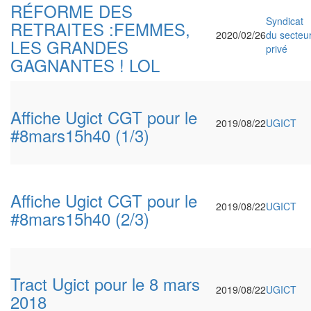
RÉFORME DES
Syndicat
RETRAITES :FEMMES,
2020/02/26
du secteu
LES GRANDES
privé
GAGNANTES ! LOL
Affiche Ugict CGT pour le
2019/08/22
UGICT
#8mars15h40 (1/3)
Affiche Ugict CGT pour le
2019/08/22
UGICT
#8mars15h40 (2/3)
Tract Ugict pour le 8 mars
2019/08/22
UGICT
2018