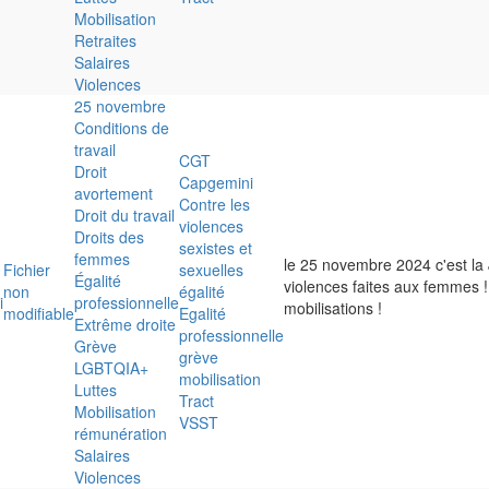
Mobilisation
Retraites
Salaires
Violences
25 novembre
Conditions de
travail
CGT
Droit
Capgemini
avortement
Contre les
Droit du travail
violences
Droits des
sexistes et
femmes
le 25 novembre 2024 c'est la 
Fichier
sexuelles
Égalité
violences faites aux femmes !
non
égalité
i
professionnelle
mobilisations !
modifiable
Egalité
Extrême droite
professionnelle
Grève
grève
LGBTQIA+
mobilisation
Luttes
Tract
Mobilisation
VSST
rémunération
Salaires
Violences