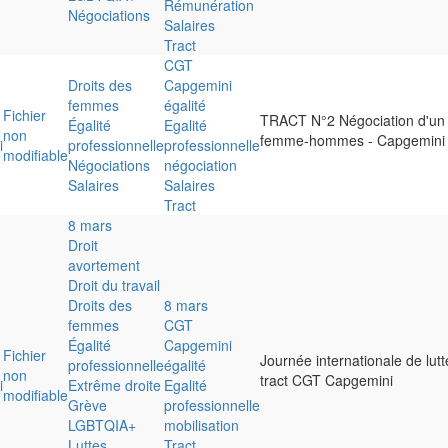
Rémunération
Négociations
Salaires
Tract
CGT
Droits des
Capgemini
femmes
égalité
Fichier
TRACT N°2 Négociation d'un n
Égalité
Egalité
non
femme-hommes - Capgemini
i
professionnelle
professionnelle
modifiable
Négociations
négociation
Salaires
Salaires
Tract
8 mars
Droit
avortement
Droit du travail
Droits des
8 mars
femmes
CGT
Égalité
Capgemini
Fichier
Journée internationale de lu
professionnelle
égalité
non
tract CGT Capgemini
i
Extrême droite
Egalité
modifiable
Grève
professionnelle
LGBTQIA+
mobilisation
Luttes
Tract