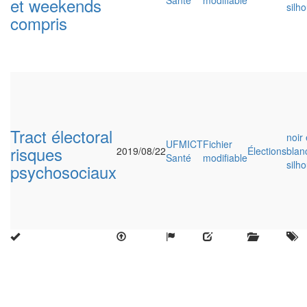
et weekends
Santé
modifiable
silh
compris
Tract électoral
noir 
UFMICT
Fichier
risques
2019/08/22
Élections
blan
Santé
modifiable
silh
psychosociaux
Close
this
modu
Enquête nationale sur le