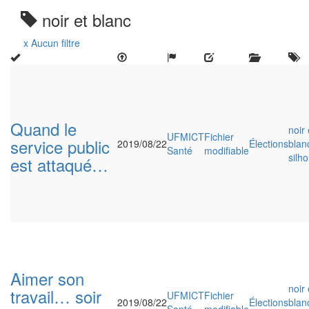
noir et blanc
x Aucun filtre
Quand le
noir 
UFMICT
Fichier
service public
2019/08/22
Élections
blan
Santé
modifiable
silh
est attaqué…
Aimer son
noir 
travail… soir
UFMICT
Fichier
2019/08/22
Élections
blan