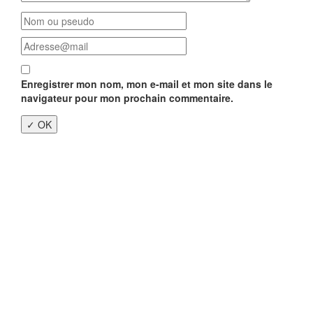
Enregistrer mon nom, mon e-mail et mon site dans le
navigateur pour mon prochain commentaire.
Close
this
modu
Enquête nationale sur le
Télétravail 💻
Un an après, on fait le bilan...