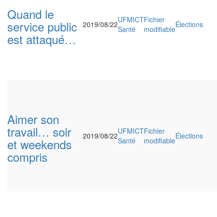
Quand le
UFMICT
Fichier
service public
2019/08/22
Élections
Santé
modifiable
est attaqué…
Aimer son
travail… soir
UFMICT
Fichier
2019/08/22
Élections
et weekends
Santé
modifiable
compris