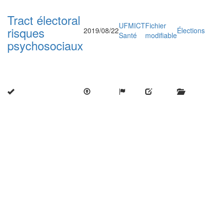
Tract électoral
UFMICT
Fichier
risques
2019/08/22
Élections
Santé
modifiable
psychosociaux
Close
this
modu
Enquête nationale sur le
Télétravail 💻
Un an après, on fait le bilan...