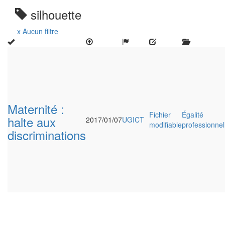
silhouette
x Aucun filtre
Maternité :
Fichier
Égalité
halte aux
2017/01/07
UGICT
modifiable
professionnel
discriminations