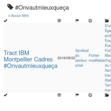
#Onvautmieuxqueça
x Aucun filtre
Droi
Égal
pro
Emp
Éva
Syndicat
Forf
Tract IBM
du
Fichier
Ma
Montpellier Cadres
2019/08/22
secteur
modifiable
Org
#Onvautmieuxqueça
privé
du t
San
trav
Sta
Tem
trav
Close
this