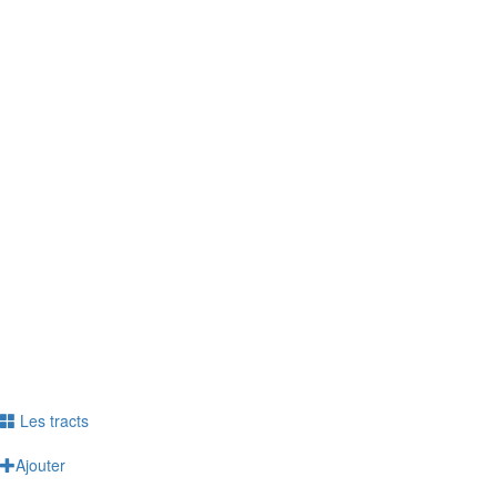
télétravail sur votre santé ? Sur votre vie
professionnelle ? Personnelle ?
> Le questionnaire est anonyme
> Répondez jusqu'au 6 juin
> Témoignez de votre vécu
Répondre à l'enquête
Ne plus voir ce message
Les tracts
Ajouter