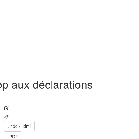
top aux déclarations
.indd / .idml
.PDF