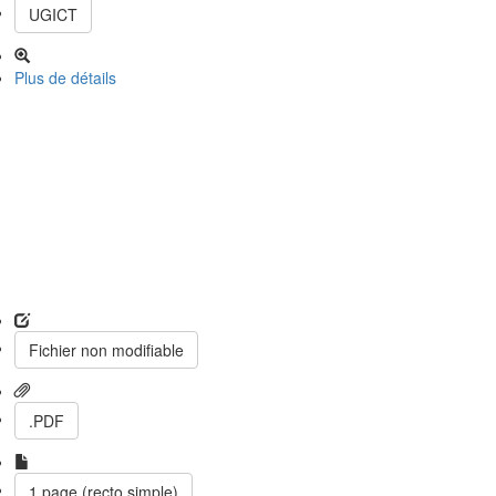
UGICT
Plus de détails
Fichier non modifiable
.PDF
1 page (recto simple)