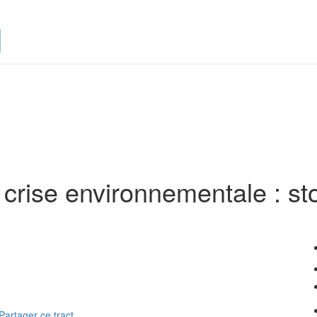
]
 crise environ­nementale : s
Partager ce tract