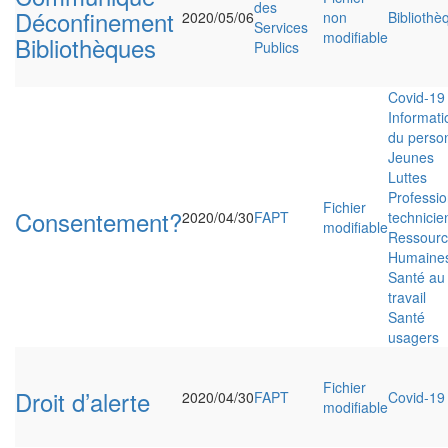
des
Déconfinement
2020/05/06
non
Bibliothè
Services
modifiable
Bibliothèques
Publics
Covid-19
Informati
du perso
Jeunes
Luttes
Professi
Fichier
Consentement?
2020/04/30
FAPT
technici
modifiable
Ressourc
Humaine
Santé au
travail
Santé
usagers
Fichier
Droit d’alerte
2020/04/30
FAPT
Covid-19
modifiable