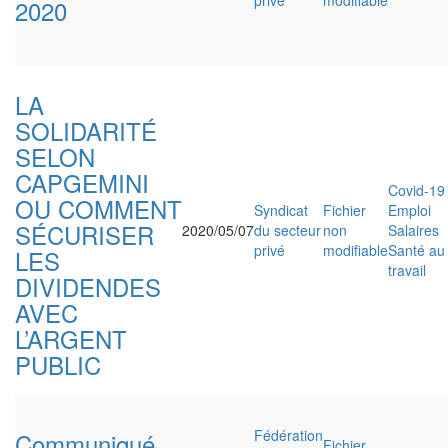
privé
modifiable
2020
LA
SOLIDARITÉ
SELON
CAPGEMINI
Covid-19
OU COMMENT
Syndicat
Fichier
Emploi
SÉCURISER
2020/05/07
du secteur
non
Salaires
privé
modifiable
Santé au
LES
travail
DIVIDENDES
AVEC
L’ARGENT
PUBLIC
Fédération
Communiqué
Fichier