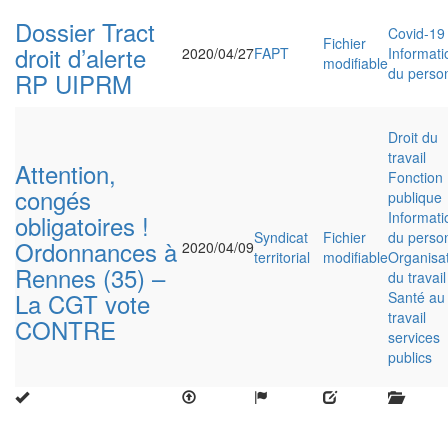
Dossier Tract
Covid-19
Fichier
droit d’alerte
2020/04/27
FAPT
Informati
modifiable
du perso
RP UIPRM
Droit du
travail
Attention,
Fonction
congés
publique
Informati
obligatoires !
Syndicat
Fichier
du perso
Ordonnances à
2020/04/09
territorial
modifiable
Organisa
Rennes (35) –
du travail
La CGT vote
Santé au
travail
CONTRE
services
publics
Close