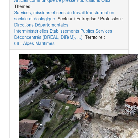
Articles
communiqué de presse
Publications Ofict
Thèmes :
Services, missions et sens du travail
transformation
sociale et écologique
Secteur / Entreprise / Profession :
Directions Départementales
Interministérielles
Etablissements Publics
Services
Déconcentrés (DREAL, DIR(M), ...)
Territoire :
06 - Alpes-Maritimes