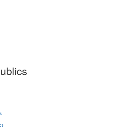
ublics
s
cs