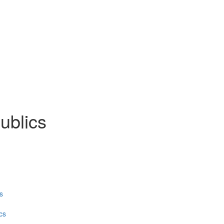
ublics
s
cs