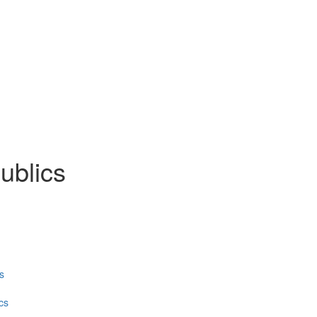
ublics
s
cs