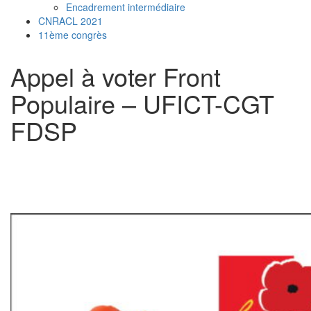
Encadrement intermédiaire
CNRACL 2021
11ème congrès
Appel à voter Front
Populaire – UFICT-CGT
FDSP
16
Share on Facebook
4
Share on Twitter
10
Share on WhatsApp
2
Share on LinkedIn