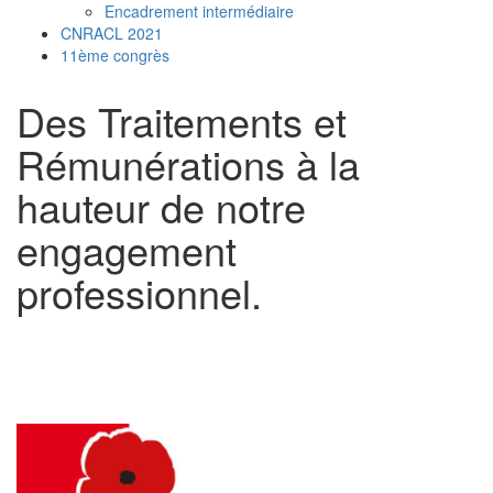
Encadrement intermédiaire
CNRACL 2021
11ème congrès
Des Traitements et
Rémunérations à la
hauteur de notre
engagement
professionnel.
16
Share on Facebook
4
Share on Twitter
10
Share on WhatsApp
2
Share on LinkedIn