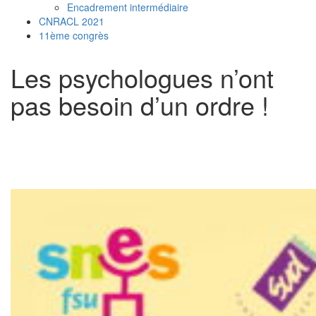
Encadrement intermédiaire
CNRACL 2021
11ème congrès
Les psychologues n’ont
pas besoin d’un ordre !
16
Share on Facebook
4
Share on Twitter
10
Share on WhatsApp
2
Share on LinkedIn