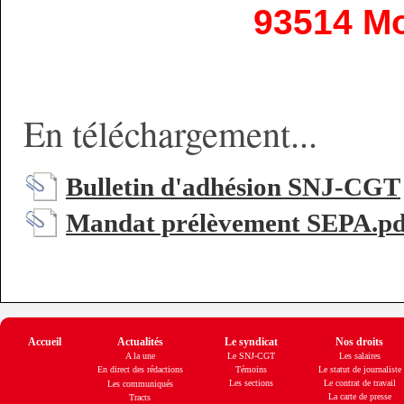
93514 Mo
En téléchargement...
Bulletin d'adhésion SNJ-CGT
Mandat prélèvement SEPA.pd
Accueil
Actualités
Le syndicat
Nos droits
A la une
Le SNJ-CGT
Les salaires
En direct des rédactions
Témoins
Le statut de journaliste
Les sections
Le contrat de travail
Les communiqués
La carte de presse
Tracts