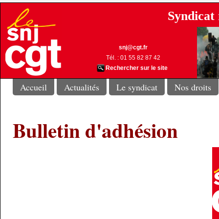
Syndicat 
snj@cgt.fr
Tél. : 01 55 82 87 42
Rechercher sur le site
Accueil
Actualités
Le syndicat
Nos droits
Bulletin d'adhésion