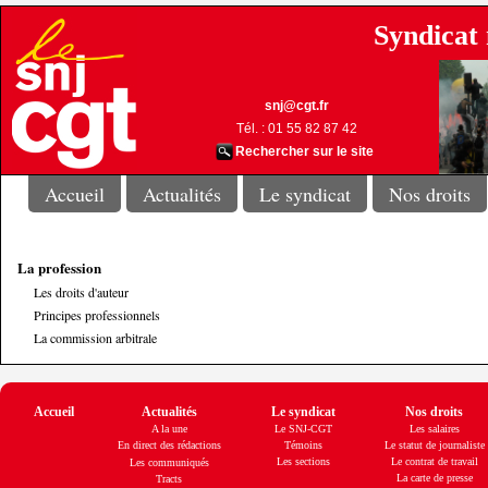
Syndicat 
snj@cgt.fr
Tél. : 01 55 82 87 42
Rechercher sur le site
Accueil
Actualités
Le syndicat
Nos droits
La profession
Les droits d'auteur
Principes professionnels
La commission arbitrale
Accueil
Actualités
Le syndicat
Nos droits
A la une
Le SNJ-CGT
Les salaires
En direct des rédactions
Témoins
Le statut de journaliste
Les sections
Le contrat de travail
Les communiqués
La carte de presse
Tracts