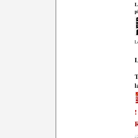
L
p
Le
L
T
l
R