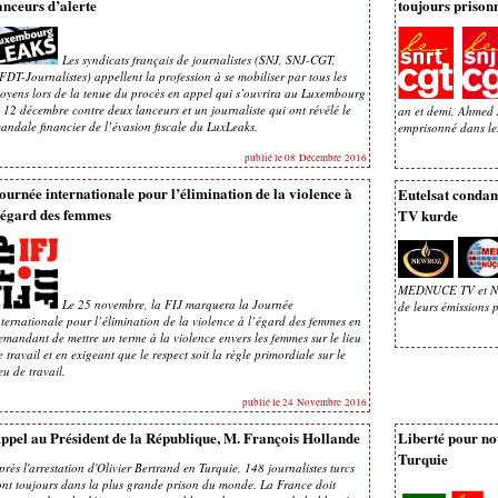
anceurs d’alerte
toujours prisonn
Les syndicats français de journalistes (SNJ, SNJ-CGT,
FDT-Journalistes) appellent la profession à se mobiliser par tous les
oyens lors de la tenue du procès en appel qui s’ouvrira au Luxembourg
e 12 décembre contre deux lanceurs et un journaliste qui ont révélé le
an et demi, Ahmed A
candale financier de l’évasion fiscale du LuxLeaks.
emprisonné dans l
publié le 08 Décembre 2016
ournée internationale pour l’élimination de la violence à
Eutelsat condamn
’égard des femmes
TV kurde
MEDNUCE TV et NEWR
Le 25 novembre, la FIJ marquera la Journée
de leurs émissions 
nternationale pour l’élimination de la violence à l’égard des femmes en
emandant de mettre un terme à la violence envers les femmes sur le lieu
e travail et en exigeant que le respect soit la règle primordiale sur le
ieu de travail.
publié le 24 Novembre 2016
ppel au Président de la République, M. François Hollande
Liberté pour no
Turquie
près l'arrestation d'Olivier Bertrand en Turquie, 148 journalistes turcs
ont toujours dans la plus grande prison du monde. La France doit