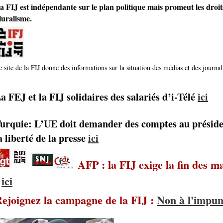
a FIJ est indépendante sur le plan politique mais promeut les droit
luralisme.
 site de la FIJ donne des informations sur la situation des médias et des journali
a FEJ et la FIJ solidaires des salariés d’i-Télé
ici
urquie: L’UE doit demander des comptes au président
a liberté de la presse
ici
AFP : la FIJ exige la fin des m
!
ici
ejoignez la campagne de la FIJ :
Non à l'impun