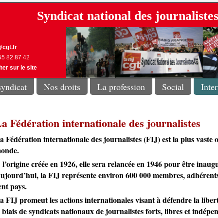
Syndicat national des journalist
cgt.fr
 55 82 87 42
er sur le site
syndicat
Nos droits
La profession
Social
Inte
a Fédération internationale des journalistes
a Fédération internationale des journalistes (FIJ) est la plus vaste 
onde.
 l’origine créée en 1926, elle sera relancée en 1946 pour être inau
ujourd’hui, la FIJ représente environ 600 000 membres, adhérents d
ent pays.
a FIJ promeut les actions internationales visant à défendre la liberté
e biais de syndicats nationaux de journalistes forts, libres et indépe