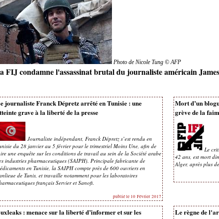
Photo de Nicole Tung © AFP
a FIJ condamne l'assassinat brutal du journaliste américain James
e journaliste Franck Dépretz arrêté en Tunisie : une
Mort d’un blogu
tteinte grave à la liberté de la presse
grève de la fai
Journaliste indépendant, Franck Dépretz s’est rendu en
unisie du 28 janvier au 5 février pour le trimestriel
Moins Une
, afin de
Le cri
aire une enquête sur les conditions de travail au sein de la Société arabe
42 ans, est mort d
es industries pharmaceutiques (SAIPH). Principale fabricante de
Alger, après plus d
édicaments en Tunisie, la SAIPH compte près de 600 ouvriers en
anlieue de Tunis, et travaille notamment pour les laboratoires
harmaceutiques français Servier et Sanofi.
publié le 10 Février 2017
uxleaks : menace sur la liberté d’informer et sur les
Le règne de l'