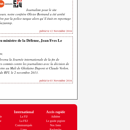
Journaliste pour le site
ours, notre confrère Olivier Bertrand a été arrêté
e par la police turque alors qu’il était en reportage
 Gaziantep.
publié le 12 Novembre 2016
u ministre de la Défense, Jean-Yves Le
re,
evenu la Journée internationale de la fin de
es commis contre les journalistes avec la décision de
rtre au Mali de Ghislaine Dupont et Claude Verlon,
 de RFI, le 2 novembre 2013.
publié le 03 Novembre 2016
International
Accès rapide
le
La FIJ
Adhérer
e
La FEJ
Le guide pigiste
l
Communiqués
Nos liens
Liens
Recherche