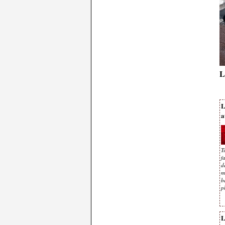
L
L
a
T
f
d
m
b
p
L