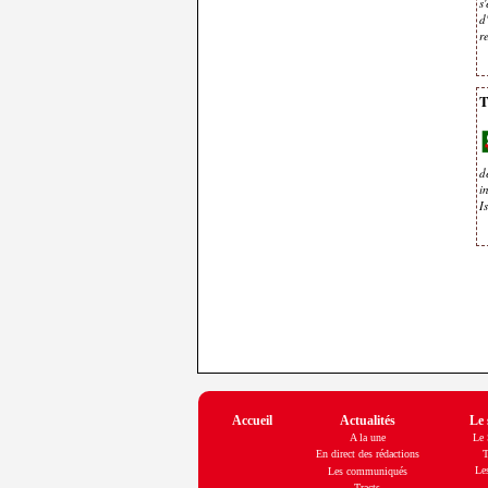
s
d
r
T
d
i
I
Accueil
Actualités
Le 
A la une
Le
En direct des rédactions
T
Les
Les communiqués
Tracts