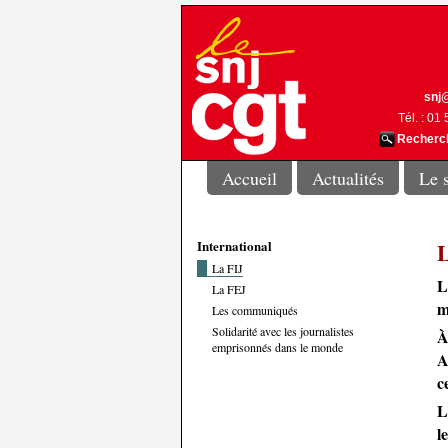
snj@
Tél. : 01
Recherch
Accueil
Actualités
Le 
International
L
La FIJ
L
La FEJ
m
Les communiqués
Solidarité avec les journalistes
À
emprisonnés dans le monde
A
c
L
l