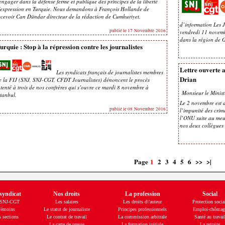
'engager dans la défense ferme et publique des principes de la liberté
'expression en Turquie. Nous demandons à François Hollande de
ecevoir Can Dündar directeur de la rédaction de Cumhuriyet.
d’information Les J
publié le 17 Novembre 2016
vendredi 11 novembr
dans la région de
urquie : Stop à la répression contre les journalistes
Lettre ouverte a
Les syndicats français de journalistes membres
Drian
e la FIJ (SNJ, SNJ-CGT, CFDT Journalistes) dénoncent le procès
ntenté à trois de nos confrères qui s’ouvre ce mardi 8 novembre à
Monsieur le Minist
stanbul.
Le 2 novembre est d
publié le 08 Novembre 2016
l’impunité des crim
l’ONU suite au meu
nos deux collègues
Page
1
2
3
4
5
6
>>
>|
syndicat
Nos droits
La profession
Social
 SNJ-CGT
Les salaires
Les droits d\'auteur
Protection socia
émoins
Le statut de journaliste
Principes professionnels
Emploi-chômag
 sections
Le contrat de travail
La commission arbitrale
Santé au travai
La carte de presse
La formation initiale
La retraite