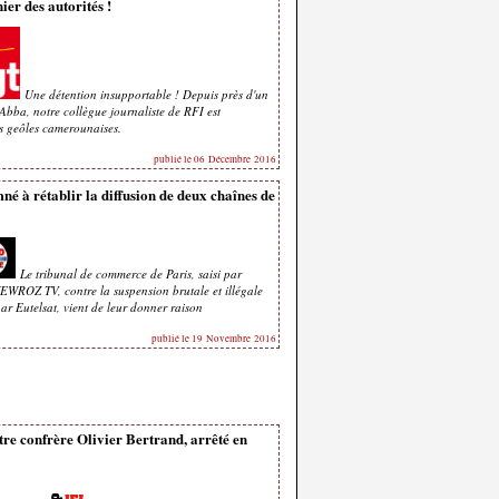
ier des autorités !
Une détention insupportable ! Depuis près d'un
bba, notre collègue journaliste de RFI est
es geôles camerounaises.
publié le 06 Décembre 2016
é à rétablir la diffusion de deux chaînes de
Le tribunal de commerce de Paris, saisi par
OZ TV, contre la suspension brutale et illégale
par Eutelsat, vient de leur donner raison
publié le 19 Novembre 2016
tre confrère Olivier Bertrand, arrêté en