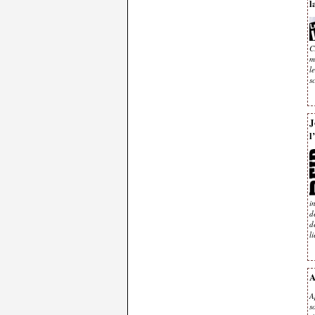
l
C
m
l
s
J
l
i
d
d
l
A
A
s