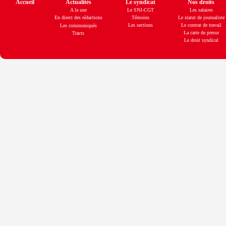
Accueil
Actualités
Le syndicat
Nos droits
A la une
Le SNJ-CGT
Les salaires
En direct des rédactions
Témoins
Le statut de journaliste
Les sections
Le contrat de travail
Les communiqués
La carte de presse
Tracts
Le droit syndical