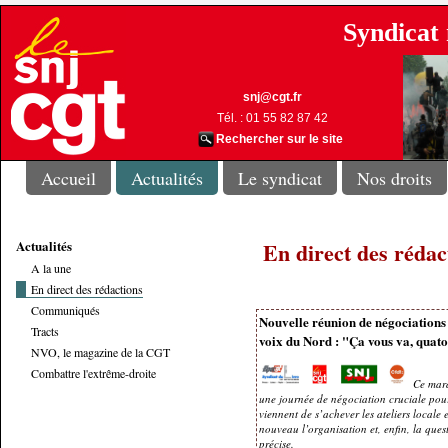
Syndicat 
snj@cgt.fr
Tél. : 01 55 82 87 42
Rechercher sur le site
Accueil
Actualités
Le syndicat
Nos droits
Actualités
En direct des rédac
A la une
En direct des rédactions
Communiqués
Nouvelle réunion de négociations
Tracts
voix du Nord : "Ça vous va, quato
NVO, le magazine de la CGT
Combattre l'extrême-droite
Ce mardi
une journée de négociation cruciale pour
viennent de s’achever les ateliers locale 
nouveau l’organisation et, enfin, la quest
précise.