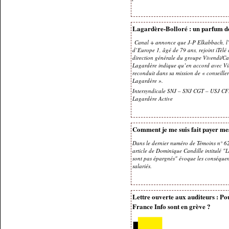
Lagardère-Bolloré : un parfum d
Canal + annonce que J-P Elkabbach, l’a
d’Europe 1, âgé de 79 ans, rejoint iTélé
direction générale du groupe Vivendi/C
Lagardère indique qu’en accord avec Vin
reconduit dans sa mission de « conseille
Lagardère ».
Intersyndicale SNJ – SNJ CGT – USJ C
Lagardère Active
Comment je me suis fait payer me
Dans le dernier numéro de Témoins n° 62
article de Dominique Candille intitulé "Lo
sont pas épargnés" évoque les conséquenc
salariés.
Lettre ouverte aux auditeurs : Pou
France Info sont en grève ?