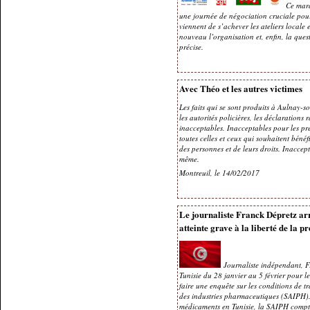
Ce mardi
une journée de négociation cruciale pour
viennent de s’achever les ateliers locale 
nouveau l’organisation et, enfin, la quest
précise.
Avec Théo et les autres victimes
Les faits qui se sont produits à Aulnay-s
les autorités policières, les déclarations r
inacceptables. Inacceptables pour les pr
toutes celles et ceux qui souhaitent béné
des personnes et de leurs droits. Inaccept
même.
Montreuil, le 14/02/2017
Le journaliste Franck Dépretz arr
atteinte grave à la liberté de la pr
Journaliste indépendant, F
Tunisie du 28 janvier au 5 février pour le
faire une enquête sur les conditions de t
des industries pharmaceutiques (SAIPH).
médicaments en Tunisie, la SAIPH compte