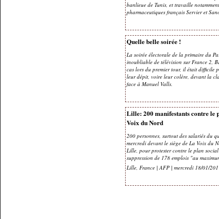
banlieue de Tunis, et travaille notamment
pharmaceutiques français Servier et San
Quelle belle soirée !
La soirée électorale de la primaire du Pa
inoubliable de télévision sur France 2, 
cas lors du premier tour, il était difficile
leur dépit, voire leur colère, devant la c
face à Manuel Valls.
Lille: 200 manifestants contre le 
Voix du Nord
200 personnes, surtout des salariés du qu
mercredi devant le siège de La Voix du 
Lille, pour protester contre le plan soci
suppression de 178 emplois "au maximu
Lille, France | AFP | mercredi 18/01/20