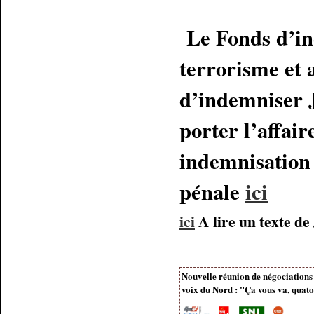
Le Fonds d’ind
terrorisme et a
d’indemniser 
porter l’affai
indemnisation 
pénale
ici
ici
A lire un texte de
Nouvelle réunion de négociations
voix du Nord : "Ça vous va, quato