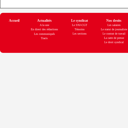
Accueil
Actualités
Le syndicat
Nos droits
A la une
Le SNJ-CGT
Les salaires
En direct des rédactions
Témoins
Le statut de journaliste
Les sections
Le contrat de travail
Les communiqués
La carte de presse
Tracts
Le droit syndical