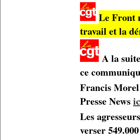
Le Front 
travail et la d
A la suite
ce communiq
Francis Morel 
Presse News
ic
Les agresseur
verser 549.00