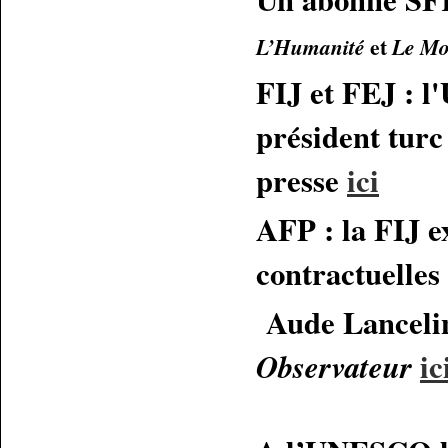
et
L’Humanité
Le M
FIJ et FEJ : 
président turc 
presse
ici
AFP : la FIJ e
contractuelles
Aude Lancelin,
ic
Observateur