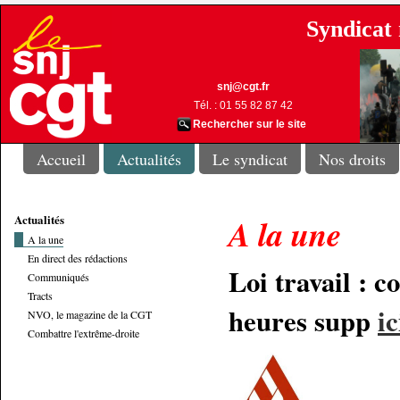
Syndicat 
snj@cgt.fr
Tél. : 01 55 82 87 42
Rechercher sur le site
Accueil
Actualités
Le syndicat
Nos droits
Actualités
A la une
A la une
En direct des rédactions
Loi travail : 
Communiqués
Tracts
heures supp
ic
NVO, le magazine de la CGT
Combattre l'extrême-droite