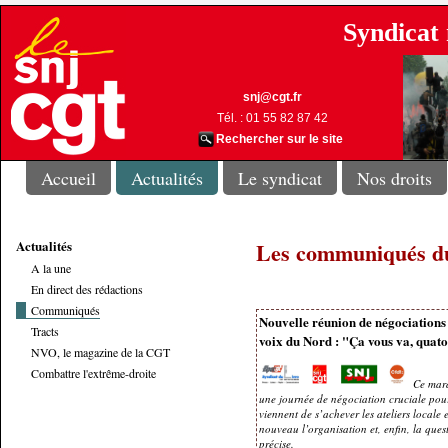
Syndicat 
snj@cgt.fr
Tél. : 01 55 82 87 42
Rechercher sur le site
Accueil
Actualités
Le syndicat
Nos droits
Actualités
Les communiqués 
A la une
En direct des rédactions
Communiqués
Nouvelle réunion de négociations
Tracts
voix du Nord : "Ça vous va, quato
NVO, le magazine de la CGT
Combattre l'extrême-droite
Ce mardi
une journée de négociation cruciale pour
viennent de s’achever les ateliers locale 
nouveau l’organisation et, enfin, la quest
précise.