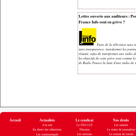
Lettre ouverte aux auditeurs : Pou
France Info sont en grève ?
Faire de la télévision sans 
sans transparence, transformer les journ
résumé, refus de transformer une radio d
les objectifs de cette grève sont comme l
de Radio France la lutte d'une radio de s
Accueil
Actualités
Le syndicat
Nos droits
A la une
Le SNJ-CGT
Les salaires
En direct des rédactions
Témoins
Le statut de journaliste
Les sections
Le contrat de travail
Les communiqués