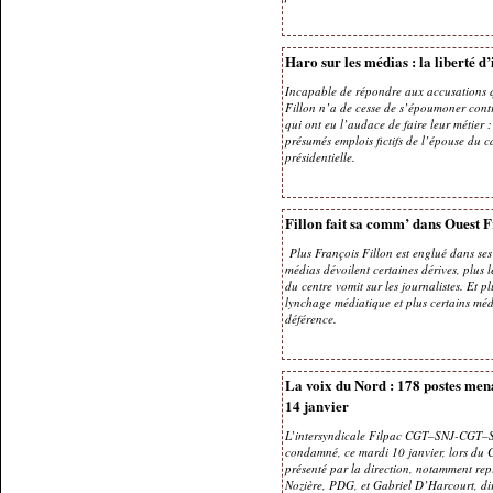
Haro sur les médias : la liberté d
Incapable de répondre aux accusations qu
Fillon n’a de cesse de s’époumoner contre
qui ont eu l’audace de faire leur métier :
présumés emplois fictifs de l’épouse du ca
présidentielle.
Fillon fait sa comm’ dans Ouest 
Plus François Fillon est englué dans ses a
médias dévoilent certaines dérives, plus 
du centre vomit sur les journalistes. Et 
lynchage médiatique et plus certains méd
déférence.
La voix du Nord : 178 postes mena
14 janvier
L’intersyndicale Filpac CGT–SNJ-CGT
condamné, ce mardi 10 janvier, lors du C
présenté par la direction, notamment rep
Nozière, PDG, et Gabriel D’Harcourt, di