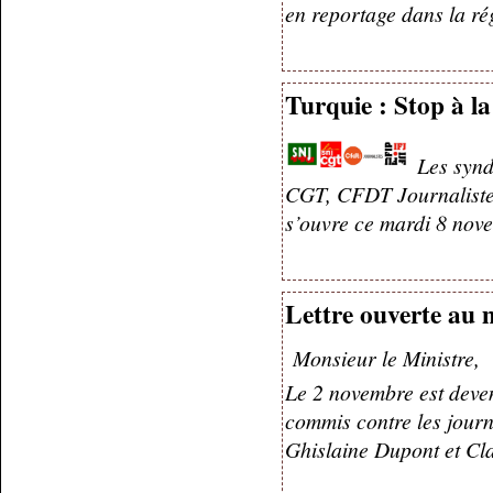
en reportage dans la r
Turquie : Stop à la
Les synd
CGT, CFDT Journalistes)
s’ouvre ce mardi 8 nov
Lettre ouverte au 
Monsieur le Ministre,
Le 2 novembre est deven
commis contre les journ
Ghislaine Dupont et Cl