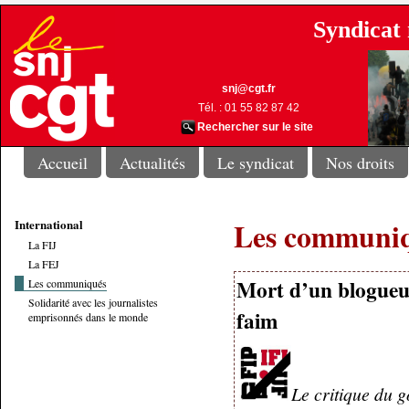
Syndicat 
snj@cgt.fr
Tél. : 01 55 82 87 42
Rechercher sur le site
Accueil
Actualités
Le syndicat
Nos droits
International
Les communi
La FIJ
La FEJ
Mort d’un blogueur
Les communiqués
Solidarité avec les journalistes
faim
emprisonnés dans le monde
Le critique du 