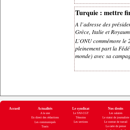
Turquie : mettre fi
A l’adresse des présid
Grèce, Italie et Royaum
L’ONU commémore le 2 n
pleinement part la Fédé
monde) avec sa campag
Accueil
Actualités
Le syndicat
Nos droits
A la une
Le SNJ-CGT
Les salaires
En direct des rédactions
Témoins
Le statut de journaliste
Les sections
Le contrat de travail
Les communiqués
La carte de presse
Tracts