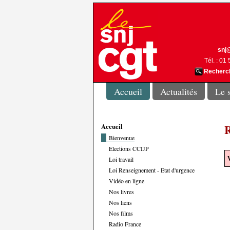
snj@
Tél. : 01
Recherch
Accueil
Actualités
Le 
Accueil
R
Bienvenue
Elections CCIJP
Loi travail
V
Loi Renseignement - Etat d'urgence
Vidéo en ligne
Nos livres
Nos liens
Nos films
Radio France