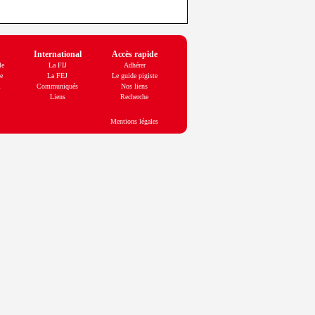
International
Accès rapide
le
La FIJ
Adhérer
e
La FEJ
Le guide pigiste
l
Communiqués
Nos liens
Liens
Recherche
Mentions légales