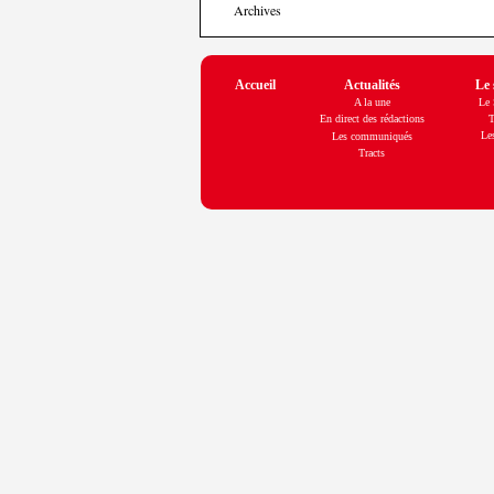
Archives
Accueil
Actualités
Le 
A la une
Le
En direct des rédactions
T
Les
Les communiqués
Tracts