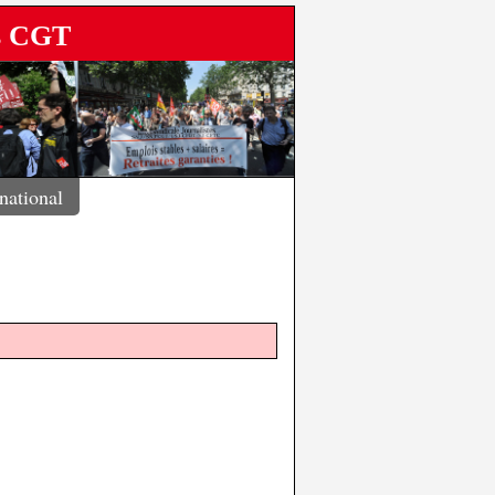
es CGT
rnational