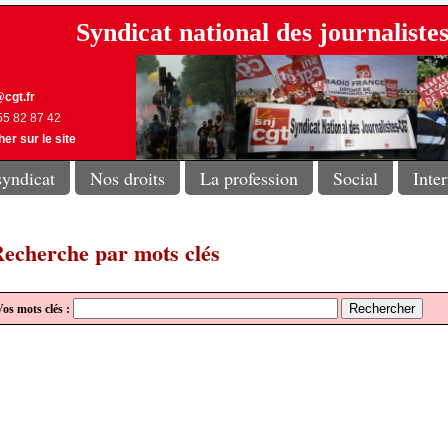
Syndicat national des journalist
cgt.fr
 55 82 87 42
er sur le site
syndicat
Nos droits
La profession
Social
Inte
echerche par mots clés
os mots clés :