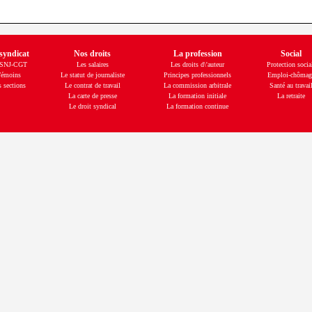
syndicat
Nos droits
La profession
Social
 SNJ-CGT
Les salaires
Les droits d\'auteur
Protection socia
émoins
Le statut de journaliste
Principes professionnels
Emploi-chômag
 sections
Le contrat de travail
La commission arbitrale
Santé au travai
La carte de presse
La formation initiale
La retraite
Le droit syndical
La formation continue