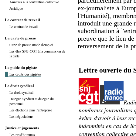
particulièrement par d
Annexes à la convention collective
ex-journaliste à Euro
Juridique
l'Humanité), membres
Le contrat de travail
introduit une grande 
Le contrat de travail
subordination à l'entr
La carte de presse
preuve que le lien de 
Carte de presse mode d'emploi
renversement de la p
Les élus SNJ-CGT à la commission de
la carte
Le guide du pigiste
Lettre ouverte du
Les droits des pigistes
Le droit syndical
Le droit syndical
Délégué syndical et délégué du
Radi
personnel
nombreux journalistes qu
Les élections dans l'entreprise
Les négociations
éviter d'avoir à leur re
indemnités en cas de lic
Justice et jugements
convention collective de
Les prud'hommes