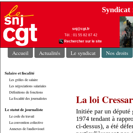
Syndicat 
snj@cgt.fr
Tél. : 01 55 82 87 42
Rechercher sur le site
Accueil
Actualités
Le syndicat
Nos droits
Salaire et fiscalité
Les grilles de salaire
Les négociations salariales
Définitions de fonctions
La loi Cressa
La fiscalité des journalistes
Le statut de journaliste
Initiée par un député 
Le code du travail
1974 tendant à rappro
La convention collective
ci-dessus), a été déf
Annexes de l'audiovisuel