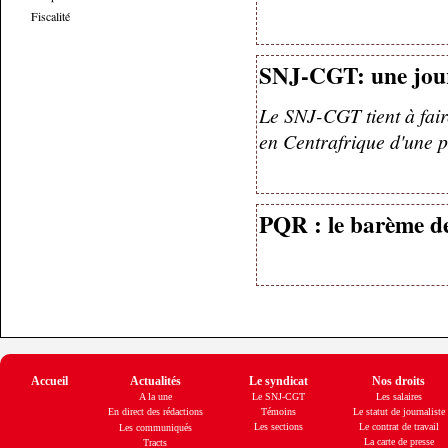
Fiscalité
SNJ-CGT: une jour
Le SNJ-CGT tient à faire
en Centrafrique d'une p
PQR : le barème de
Accueil
Actualités
Le syndicat
Nos droits
A la une
Le SNJ-CGT
Les salaires
En direct des rédactions
Témoins
Le statut de journaliste
Les sections
Le contrat de travail
Les communiqués
La carte de presse
Tracts