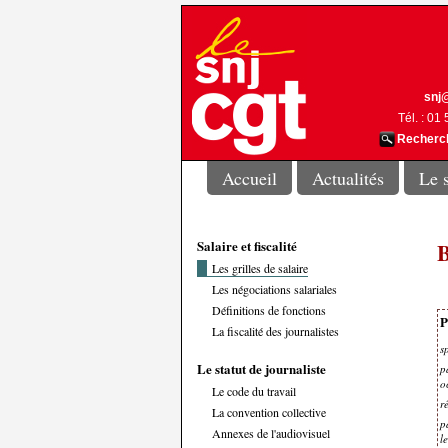
snj@
Tél. : 01
Recherch
Accueil
Actualités
Le 
Salaire et fiscalité
B
Les grilles de salaire
Les négociations salariales
Définitions de fonctions
P
La fiscalité des journalistes
s
Le statut de journaliste
p
o
Le code du travail
r
La convention collective
p
Annexes de l'audiovisuel
l