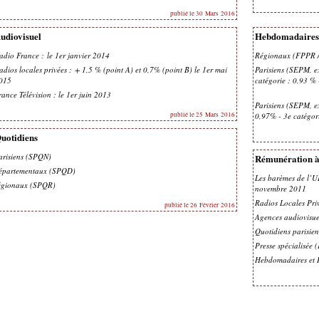
publié le 30 Mars 2016
udiovisuel
Hebdomadaires
adio France : le 1er janvier 2014
Régionaux (FPPR /
adios locales privées : + 1,5 % (point A) et 0,7% (point B) le 1er mai
Parisiens (SEPM, 
015
catégorie : 0,93 % 
rance Télévision : le 1er juin 2013
Parisiens (SEPM, ex
publié le 25 Mars 2016
0,97% - 3e catégor
uotidiens
arisiens (SPQN)
Rémunération à 
épartementaux (SPQD)
Les barèmes de l’U
égionaux (SPQR)
novembre 2011
Radios Locales Pri
publié le 26 Février 2016
Agences audiovisuel
Quotidiens parisien
Presse spécialisée
Hebdomadaires et P