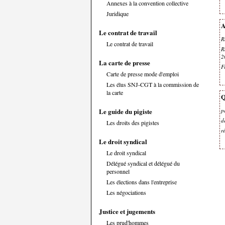
Annexes à la convention collective
Juridique
A
Le contrat de travail
R
Le contrat de travail
R
2
La carte de presse
F
Carte de presse mode d'emploi
Les élus SNJ-CGT à la commission de
la carte
Q
Le guide du pigiste
p
d
Les droits des pigistes
r
Le droit syndical
Le droit syndical
Délégué syndical et délégué du
personnel
Les élections dans l'entreprise
Les négociations
Justice et jugements
Les prud'hommes