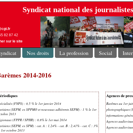
Syndicat national des journalist
cgt.fr
 55 82 87 42
er sur le site
syndicat
Nos droits
La profession
Social
Inte
arèmes 2014-2016
ériodiques
Agences de pres
pécialisés (FNPS) : 0,5 % le 1er janvier 2014
Barêmes au 1er jui
arisiens (SEPM, ex SPPMO et nouveaux adhérents SEPM) : 1 % le 1er
photographiques (
ctobre 2013
informations génér
égionaux (FPPR / SPHR) : 0,8% le 1er mai 2014
Agences audiovisue
arisiens (SEPM, ex SPM) : cat. A : 1,24% - cat. B : 2,41% - cat. C : 3%
Agences audiovisue
e 1er octobre 2013