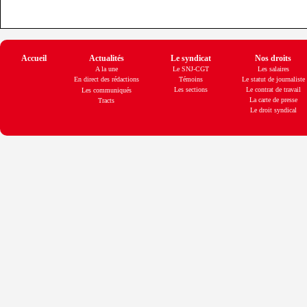
Accueil
Actualités
Le syndicat
Nos droits
A la une
Le SNJ-CGT
Les salaires
En direct des rédactions
Témoins
Le statut de journaliste
Les sections
Le contrat de travail
Les communiqués
La carte de presse
Tracts
Le droit syndical