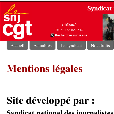
Syndicat 
snj@cgt.fr
Tél. : 01 55 82 87 42
Rechercher sur le site
Accueil
Actualités
Le syndicat
Nos droits
Mentions légales
Site développé par :
Syndicat national des journalis