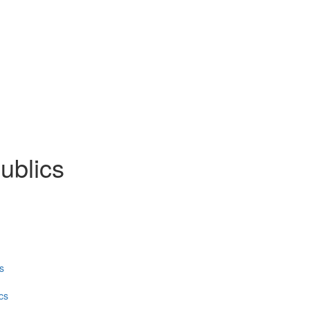
ublics
s
cs