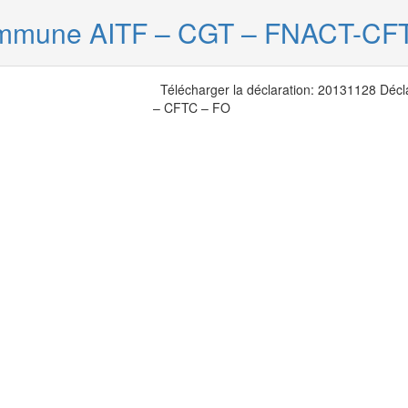
ommune AITF – CGT – FNACT-CF
Télécharger la déclaration: 20131128 Déc
– CFTC – FO