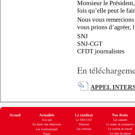
Monsieur le Président,
fois qu’elle peut le fair
Nous vous remercions d
vous prions d’agréer, 
SNJ
SNJ-CGT
CFDT journalistes
En téléchargemen
APPEL INTERS
Accueil
Actualités
Le syndicat
Nos droits
A la une
Le SNJ-CGT
Les salaires
En direct des rédactions
Témoins
Le statut de journaliste
Les sections
Le contrat de travail
Les communiqués
La carte de presse
Tracts