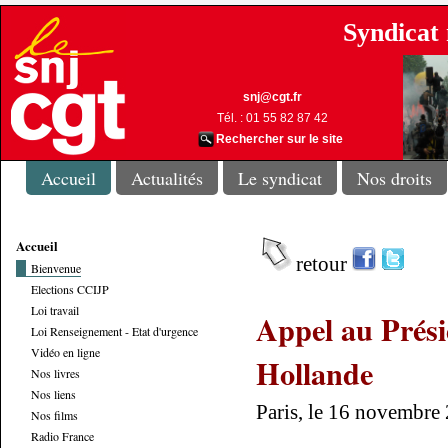
Syndicat 
snj@cgt.fr
Tél. : 01 55 82 87 42
Rechercher sur le site
Accueil
Actualités
Le syndicat
Nos droits
Accueil
retour
Bienvenue
Elections CCIJP
Loi travail
Appel au Prési
Loi Renseignement - Etat d'urgence
Vidéo en ligne
Hollande
Nos livres
Nos liens
Paris, le 16 novembre
Nos films
Radio France