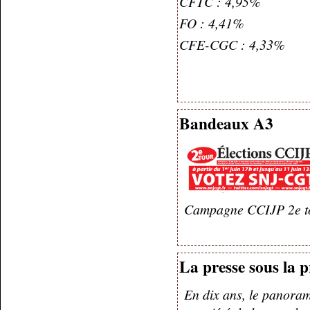
CFTC : 4,95%
FO : 4,41%
CFE-CGC : 4,33%
Bandeaux A3
Campagne CCIJP 2e tou
La presse sous la p
En dix ans, le panoram