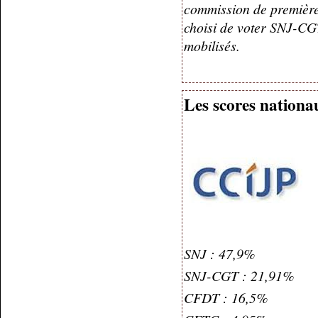
commission de première 
choisi de voter SNJ-CGT
mobilisés.
Les scores nationau
SNJ : 47,9%
SNJ-CGT : 21,91%
CFDT : 16,5%