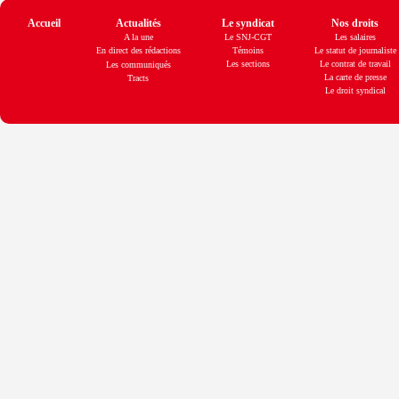
Accueil
Actualités
Le syndicat
Nos droits
A la une
Le SNJ-CGT
Les salaires
En direct des rédactions
Témoins
Le statut de journaliste
Les sections
Le contrat de travail
Les communiqués
La carte de presse
Tracts
Le droit syndical