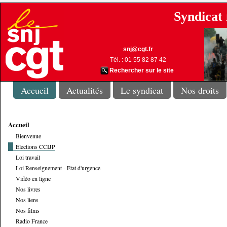
Syndicat 
snj@cgt.fr
Tél. : 01 55 82 87 42
Rechercher sur le site
Accueil
Actualités
Le syndicat
Nos droits
Accueil
Bienvenue
Elections CCIJP
Loi travail
Loi Renseignement - Etat d'urgence
Vidéo en ligne
Nos livres
Nos liens
Nos films
Radio France