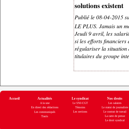
solutions existent
Publié le 08-04-2015 su
LE PLUS. Jamais un mou
Jeudi 9 avril, les salar
si les efforts financier
régulariser la situatio
titulaires du groupe int
Accueil
Actualités
Le syndicat
Nos droits
A la une
Le SNJ-CGT
Les salaires
En direct des rédactions
Témoins
Le statut de journaliste
Les sections
Le contrat de travail
Les communiqués
La carte de presse
Tracts
Le droit syndical