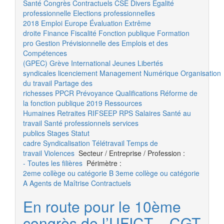
Santé
Congrès
Contractuels
CSE
Divers
Égalité
professionnelle
Elections professionnelles
2018
Emploi
Europe
Évaluation
Extrême
droite
Finance
Fiscalité
Fonction publique
Formation
pro
Gestion Prévisionnelle des Emplois et des
Compétences
(GPEC)
Grève
International
Jeunes
Libertés
syndicales
licenciement
Management
Numérique
Organisation
du travail
Partage des
richesses
PPCR
Prévoyance
Qualifications
Réforme de
la fonction publique 2019
Ressources
Humaines
Retraites
RIFSEEP
RPS
Salaires
Santé au
travail
Santé professionnels
services
publics
Stages
Statut
cadre
Syndicalisation
Télétravail
Temps de
travail
Violences
Secteur / Entreprise / Profession :
- Toutes les filières
Périmètre :
2eme collège ou catégorie B
3eme collège ou catégorie
A
Agents de Maîtrise
Contractuels
En route pour le 10ème
congrès de l’UFICT – CGT