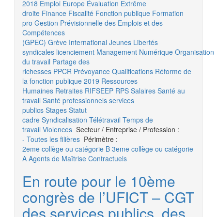
2018
Emploi
Europe
Évaluation
Extrême
droite
Finance
Fiscalité
Fonction publique
Formation
pro
Gestion Prévisionnelle des Emplois et des
Compétences
(GPEC)
Grève
International
Jeunes
Libertés
syndicales
licenciement
Management
Numérique
Organisation
du travail
Partage des
richesses
PPCR
Prévoyance
Qualifications
Réforme de
la fonction publique 2019
Ressources
Humaines
Retraites
RIFSEEP
RPS
Salaires
Santé au
travail
Santé professionnels
services
publics
Stages
Statut
cadre
Syndicalisation
Télétravail
Temps de
travail
Violences
Secteur / Entreprise / Profession :
- Toutes les filières
Périmètre :
2eme collège ou catégorie B
3eme collège ou catégorie
A
Agents de Maîtrise
Contractuels
En route pour le 10ème
congrès de l’UFICT – CGT
des services publics, des