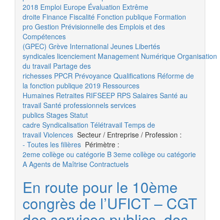
2018
Emploi
Europe
Évaluation
Extrême
droite
Finance
Fiscalité
Fonction publique
Formation
pro
Gestion Prévisionnelle des Emplois et des
Compétences
(GPEC)
Grève
International
Jeunes
Libertés
syndicales
licenciement
Management
Numérique
Organisation
du travail
Partage des
richesses
PPCR
Prévoyance
Qualifications
Réforme de
la fonction publique 2019
Ressources
Humaines
Retraites
RIFSEEP
RPS
Salaires
Santé au
travail
Santé professionnels
services
publics
Stages
Statut
cadre
Syndicalisation
Télétravail
Temps de
travail
Violences
Secteur / Entreprise / Profession :
- Toutes les filières
Périmètre :
2eme collège ou catégorie B
3eme collège ou catégorie
A
Agents de Maîtrise
Contractuels
En route pour le 10ème
congrès de l’UFICT – CGT
des services publics, des