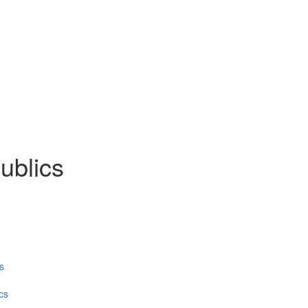
ublics
s
cs